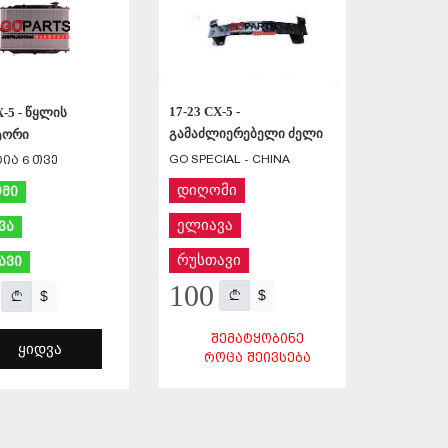
17-23 CX-5 -
X-5 - წყლის
გამაძლიერებელი ძელი
ტორი
GO SPECIAL - CHINA
ია 6 თვე
დიღომი
მი
ელიავა
ვა
რუსთავი
ავი
100
$
$
ᲨᲔᲛᲐᲢᲧᲝᲑᲘᲜᲔ
ᲧᲘᲓᲕᲐ
ᲠᲝᲪᲐ ᲨᲔᲘᲕᲡᲔᲑᲐ
ᲨᲔᲜᲐᲮᲕᲐ
ᲨᲔᲜᲐᲮᲕᲐ