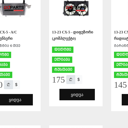
CX-5 - A/C
13-23 CX-5 - დიფუზორი
13-23 C
ენსერი
(კომპლექტი)
რადია
ნტია 6 თვე
გარანტ
დიღომი
ღომი
დიღო
ელიავა
ავა
ელია
რუსთავი
თავი
რუსთ
175
$
0
145
$
ᲧᲘᲓᲕᲐ
ᲧᲘᲓᲕᲐ
ᲨᲔᲜᲐᲮᲕᲐ
ᲨᲔᲜᲐᲮᲕᲐ