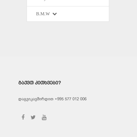
B.M.W
ᲒᲐᲥᲕᲗ ᲙᲘᲗᲮᲕᲔᲑᲘ?
დაგვიკავშირდით +995 577 012 006