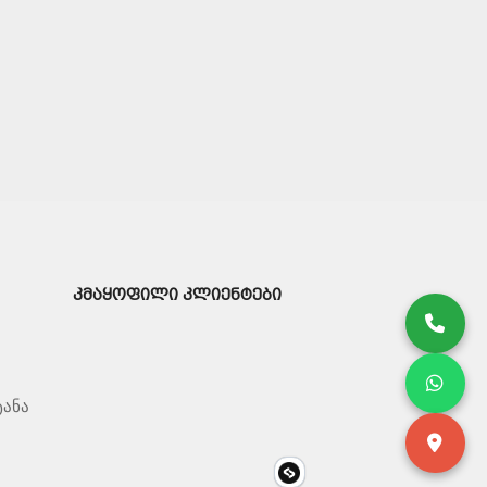
ᲙᲛᲐᲧᲝᲤᲘᲚᲘ ᲙᲚᲘᲔᲜᲢᲔᲑᲘ
ტანა