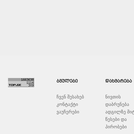
ᲨᲔᲜᲐᲮᲕᲐ
ᲨᲔᲜᲐᲮᲕᲐ
ᲑᲛᲣᲚᲔᲑᲘ
ᲓᲐᲮᲛᲐᲠᲔᲑᲐ
ჩვენ შესახებ
ნივთის
კონტაქტი
დაბრუნება
ვაუჩერები
ადგილზე მი
წესები და
პირობები