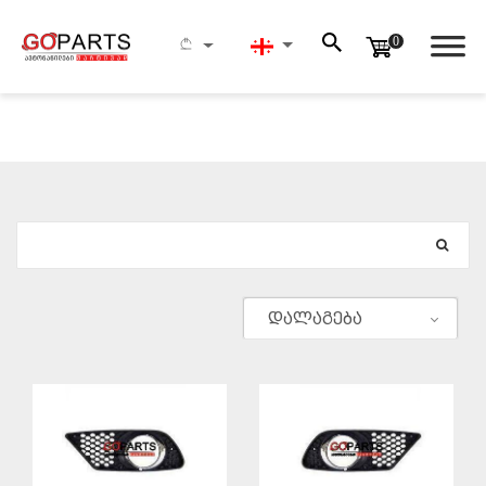
0
ᲫᲔᲑᲜᲐ
დალაგება