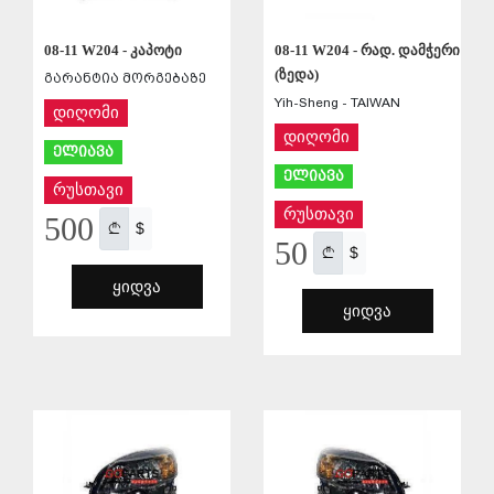
08-11 W204 - კაპოტი
08-11 W204 - რად. დამჭერი
(ზედა)
გარანტია მორგებაზე
Yih-Sheng - TAIWAN
დიღომი
დიღომი
ელიავა
ელიავა
რუსთავი
რუსთავი
500
$
50
$
ᲧᲘᲓᲕᲐ
ᲧᲘᲓᲕᲐ
ᲨᲔᲜᲐᲮᲕᲐ
ᲨᲔᲜᲐᲮᲕᲐ