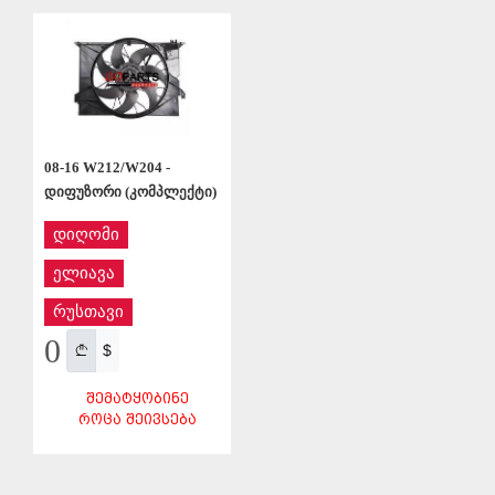
ᲨᲔᲜᲐᲮᲕᲐ
08-16 W212/W204 -
დიფუზორი (კომპლექტი)
დიღომი
ელიავა
რუსთავი
0
$
ᲨᲔᲛᲐᲢᲧᲝᲑᲘᲜᲔ
ᲠᲝᲪᲐ ᲨᲔᲘᲕᲡᲔᲑᲐ