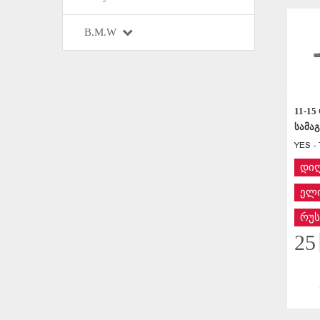
B.M.W
11-15
სამაგ
YES - 
დი
ელი
რუს
25