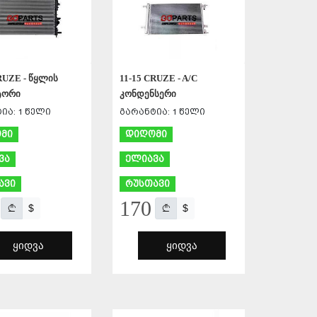
RUZE - წყლის
11-15 CRUZE - A/C
ტორი
კონდენსერი
ია: 1 წელი
გარანტია: 1 წელი
მი
დიღომი
ვა
ელიავა
ავი
რუსთავი
170
$
$
ᲧᲘᲓᲕᲐ
ᲧᲘᲓᲕᲐ
ᲨᲔᲜᲐᲮᲕᲐ
ᲨᲔᲜᲐᲮᲕᲐ