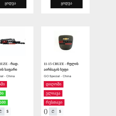
ᲧᲘᲓᲕᲐ
ᲧᲘᲓᲕᲐ
ᲨᲔᲜᲐᲮᲕᲐ
ᲨᲔᲜᲐᲮᲕᲐ
RUZE - რად.
11-15 CRUZE - რულის
ის საფარი
აირბაგის ხუფი
al - China
GO Special - China
მი
დიღომი
ელიავა
ვა
რუსთავი
ავი
0
$
$