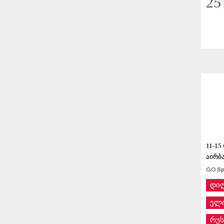
25
11-15
აირბა
GO Spe
დი
ელი
რუს