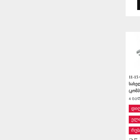
11-15
სახე
(კომ
4 ცა
დი
ელი
რუს