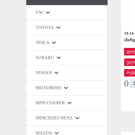
VW
TOYOTA
10-16
(მარც
TESLA
დი
SUBARU
ელი
რუს
NISSAN
0
MITSUBISHI
MINI COOPER
MERCEDES-BENZ
MAZDA