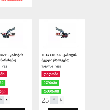
ᲨᲔᲜᲐᲮᲕᲐ
ᲨᲔᲜᲐᲮᲕᲐ
RUZE - კაპოტის
11-15 CRUZE - კაპოტის
(მარცხენა)
პეტლი (მარჯვენა)
- YES
TAIWAN - YES
მი
დიღომი
ვა
ელიავა
ავი
რუსთავი
25
$
$