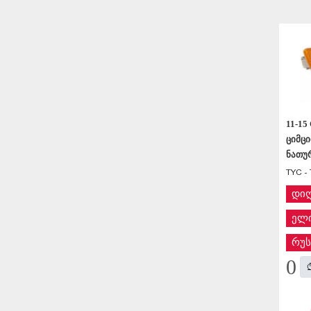
11-15
ციმცი
ნათუ
TYC - 
დი
ელი
რუს
0