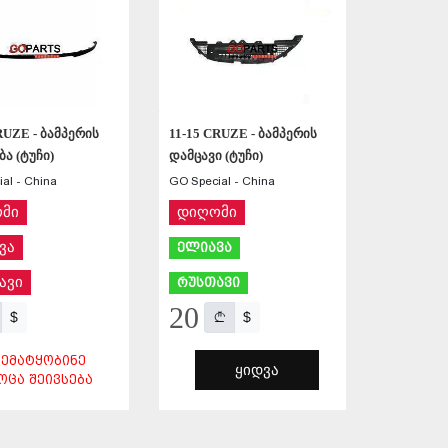
RUZE - ბამპერის
11-15 CRUZE - ბამპერის
ა (ტუჩი)
დამცავი (ტუჩი)
al - China
GO Special - China
მი
დიღომი
ვა
ელიავა
ავი
რუსთავი
20
$
$
ᲨᲔᲛᲐᲢᲧᲝᲑᲘᲜᲔ
ᲧᲘᲓᲕᲐ
ᲝᲪᲐ ᲨᲔᲘᲕᲡᲔᲑᲐ