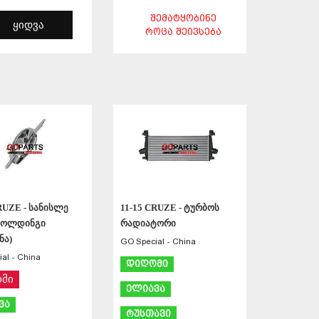
ᲨᲔᲛᲐᲢᲧᲝᲑᲘᲜᲔ
ᲧᲘᲓᲕᲐ
ᲠᲝᲪᲐ ᲨᲔᲘᲕᲡᲔᲑᲐ
ᲨᲔᲜᲐᲮᲕᲐ
ᲨᲔᲜᲐᲮᲕᲐ
RUZE - სანისლე
11-15 CRUZE - ტურბოს
მოლდინგი
რადიატორი
ნა)
GO Special - China
al - China
დიღომი
მი
ელიავა
ვა
რუსთავი