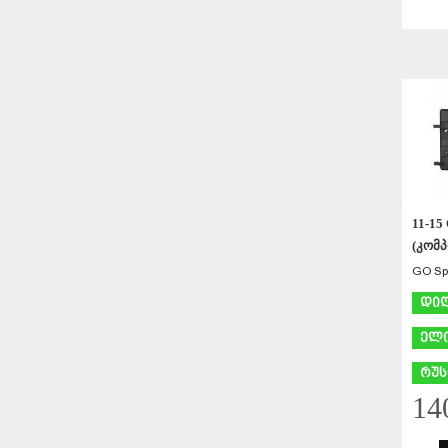
11-1
(კომ
GO Spe
დი
ელი
რუს
14