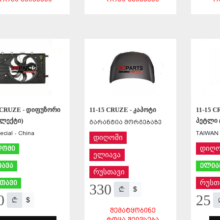
ᲨᲔᲜᲐᲮᲕᲐ
ᲨᲔᲜᲐᲮᲕᲐ
5 CRUZE - დიფუზორი
11-15 CRUZE - კაპოტი
11-15 C
პლექტი)
პეტლი 
გარანტია მორგებაზე
cial - China
TAIWAN 
დიღომი
დიღო
ღომი
ელიავა
ავა
ელია
რუსთავი
რუსთ
თავი
330
$
0
25
$
ᲨᲔᲛᲐᲢᲧᲝᲑᲘᲜᲔ
ᲠᲝᲪᲐ ᲨᲔᲘᲕᲡᲔᲑᲐ