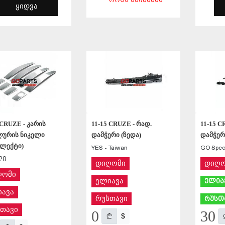
ᲧᲘᲓᲕᲐ
ᲨᲔᲜᲐᲮᲕᲐ
ᲨᲔᲜᲐᲮᲕᲐ
 CRUZE - კარის
11-15 CRUZE - რად.
11-15 C
ლურის ნიკელი
დამჭერი (ზედა)
დამჭერ
პლექტი)
YES - Taiwan
GO Speci
ლი
დიღომი
დიღო
ღომი
ელიავა
ელია
ავა
რუსთავი
რუსთ
თავი
0
30
$