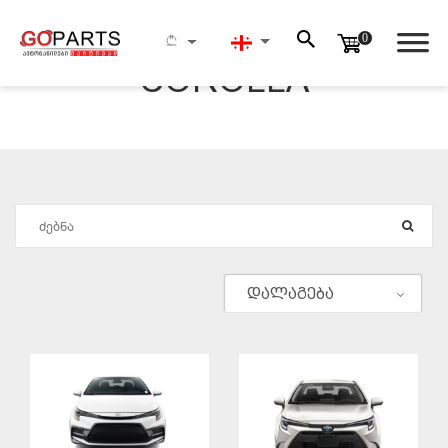
0
COROLLA
ᲫᲔᲑᲜᲐ
დალაგება