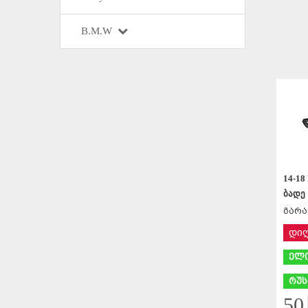
B.M.W
14-18
ბადე
გარა
დი
ელი
რუს
50