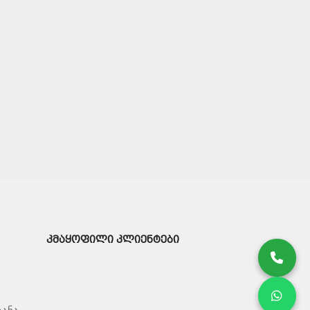
ᲙᲛᲐᲧᲝᲤᲘᲚᲘ ᲙᲚᲘᲔᲜᲢᲔᲑᲘ