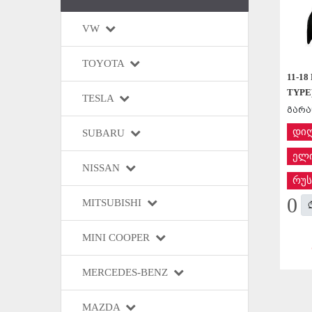
VW
TOYOTA
11-18
TYPE
TESLA
გარა
დი
SUBARU
ელი
NISSAN
რუს
0
MITSUBISHI
MINI COOPER
MERCEDES-BENZ
MAZDA