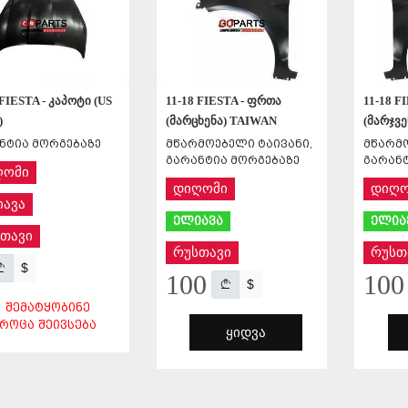
 FIESTA - კაპოტი (US
11-18 FIESTA - ფრთა
11-18 F
)
(მარცხენა) TAIWAN
(მარჯვ
ნტია მორგებაზე
მწარმოებელი ტაივანი,
მწარმო
გარანტია მორგებაზე
გარანტ
ღომი
დიღომი
დიღო
ავა
ელიავა
ელია
თავი
რუსთავი
რუსთ
$
100
100
$
ᲨᲔᲛᲐᲢᲧᲝᲑᲘᲜᲔ
ᲠᲝᲪᲐ ᲨᲔᲘᲕᲡᲔᲑᲐ
ᲧᲘᲓᲕᲐ
ᲨᲔᲜᲐᲮᲕᲐ