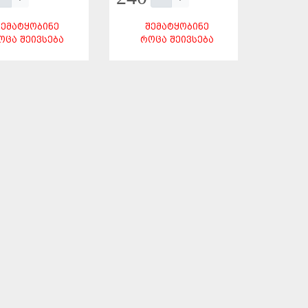
ᲨᲔᲛᲐᲢᲧᲝᲑᲘᲜᲔ
ᲨᲔᲛᲐᲢᲧᲝᲑᲘᲜᲔ
ᲝᲪᲐ ᲨᲔᲘᲕᲡᲔᲑᲐ
ᲠᲝᲪᲐ ᲨᲔᲘᲕᲡᲔᲑᲐ
ᲨᲔᲜᲐᲮᲕᲐ
ᲨᲔᲜᲐᲮᲕᲐ