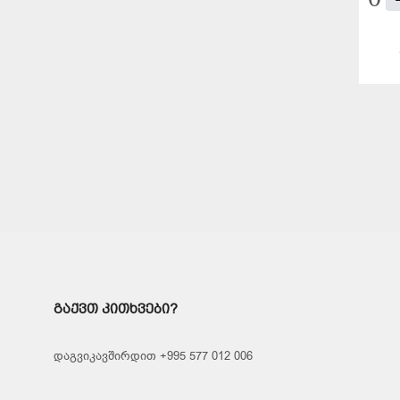
ᲒᲐᲥᲕᲗ ᲙᲘᲗᲮᲕᲔᲑᲘ?
დაგვიკავშირდით +995 577 012 006