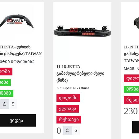
ᲨᲔᲜᲐᲮᲕᲐ
 FIESTA - ფრთის
11-19 F
ი (მარჯვენა) TAIWAN
გამაძლ
TAIWA
ნტია მორგებაზე
11-18 JETTA -
MADE IN
ღომი
გამაძლიერებელი ძელი
დიღო
(წინა)
ავა
GO Special - China
ელია
თავი
დიღომი
რუსთ
$
230
ელიავა
რუსთავი
ᲧᲘᲓᲕᲐ
0
$