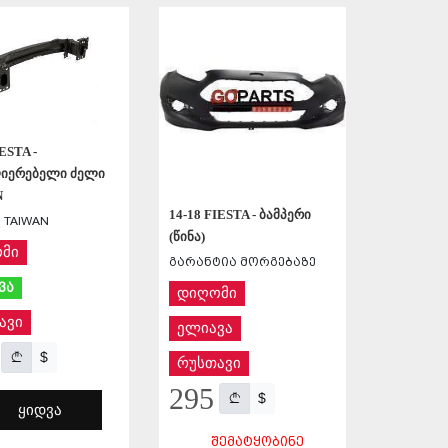
ᲨᲔᲜᲐᲮᲕᲐ
IESTA -
იერებელი ძელი
N
14-18 FIESTA - ბამპერი
 TAIWAN
(წინა)
მი
გარანტია მორგებაზე
ვა
დიღომი
ავი
ელიავა
$
რუსთავი
295
$
ᲧᲘᲓᲕᲐ
ᲨᲔᲛᲐᲢᲧᲝᲑᲘᲜᲔ