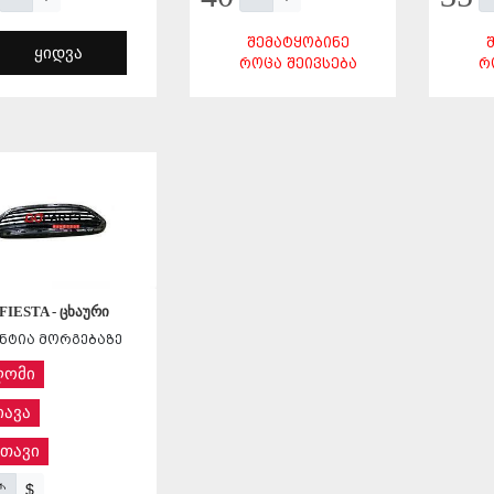
ᲨᲔᲛᲐᲢᲧᲝᲑᲘᲜᲔ
ᲧᲘᲓᲕᲐ
ᲠᲝᲪᲐ ᲨᲔᲘᲕᲡᲔᲑᲐ
Რ
ᲨᲔᲜᲐᲮᲕᲐ
ᲨᲔᲜᲐᲮᲕᲐ
 FIESTA - ცხაური
ნტია მორგებაზე
ღომი
ავა
თავი
$