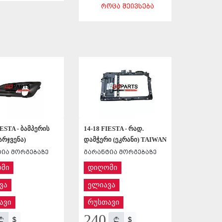
ᲠᲝᲪᲐ ᲨᲔᲘᲕᲡᲔᲑᲐ
ᲨᲔᲜᲐᲮᲕᲐ
ᲨᲔᲜᲐᲮᲕᲐ
IESTA - ბამპერის
14-18 FIESTA - რად.
არჯვენა)
დამჭერი (ეკრანი) TAIWAN
ია მორგებაზე
გარანტია მორგებაზე
მი
დიღომი
ვა
ელიავა
ავი
რუსთავი
240
$
$