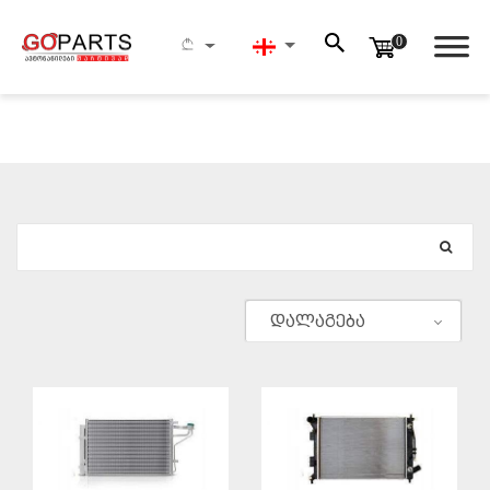
0
ᲫᲔᲑᲜᲐ
დალაგება