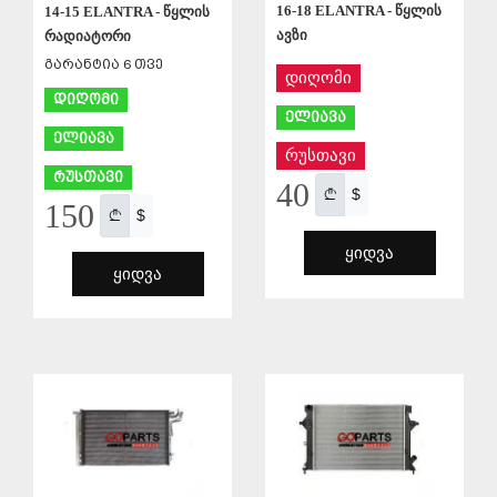
16-18 ELANTRA - წყლის
14-15 ELANTRA - წყლის
ავზი
რადიატორი
გარანტია 6 თვე
დიღომი
დიღომი
ელიავა
ელიავა
რუსთავი
რუსთავი
40
$
150
$
ᲧᲘᲓᲕᲐ
ᲧᲘᲓᲕᲐ
ᲨᲔᲜᲐᲮᲕᲐ
ᲨᲔᲜᲐᲮᲕᲐ