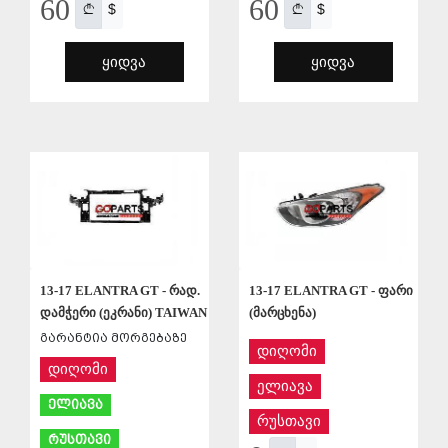
60
60
$
$
ᲧᲘᲓᲕᲐ
ᲧᲘᲓᲕᲐ
ᲨᲔᲜᲐᲮᲕᲐ
ᲨᲔᲜᲐᲮᲕᲐ
13-17 ELANTRA GT - რად.
13-17 ELANTRA GT - ფარი
დამჭერი (ეკრანი) TAIWAN
(მარცხენა)
გარანტია მორგებაზე
დიღომი
დიღომი
ელიავა
ელიავა
რუსთავი
რუსთავი