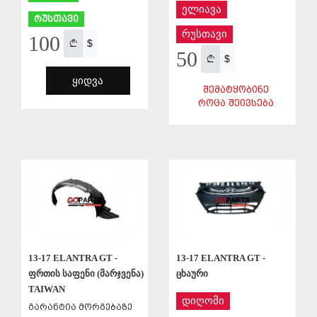
ელიავა
რუსთავი
რუსთავი
100
$
50
$
ᲧᲘᲓᲕᲐ
ᲨᲔᲛᲐᲢᲧᲝᲑᲘᲜᲔ
ᲠᲝᲪᲐ ᲨᲔᲘᲕᲡᲔᲑᲐ
ᲨᲔᲜᲐᲮᲕᲐ
ᲨᲔᲜᲐᲮᲕᲐ
13-17 ELANTRA GT -
13-17 ELANTRA GT -
ფრთის საფენი (მარჯვენა)
ცხაური
TAIWAN
დიღომი
გარანტია მორგებაზე