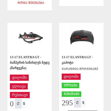
ᲠᲝᲪᲐ ᲨᲔᲘᲕᲡᲔᲑᲐ
ᲨᲔᲜᲐᲮᲕᲐ
ᲨᲔᲜᲐᲮᲕᲐ
13-17 ELANTRA GT -
13-17 ELANTRA GT -
ბამპერის სანისლეს ბუდე
კაპოტი
(მარჯვენა)
გარანტია მორგებაზე
დიღომი
დიღომი
ელიავა
ელიავა
რუსთავი
რუსთავი
295
0
$
$