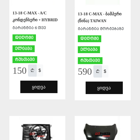
13-18 C-MAX - A/C
13-18 C-MAX - ბამპერი
კონდენსერი + HYBRID
(წინა) TAIWAN
გარანტია 6 თვე
გარანტია მორგებაზე
დიღომი
დიღომი
ელიავა
ელიავა
რუსთავი
რუსთავი
150
590
$
$
ᲧᲘᲓᲕᲐ
ᲧᲘᲓᲕᲐ
ᲨᲔᲜᲐᲮᲕᲐ
ᲨᲔᲜᲐᲮᲕᲐ