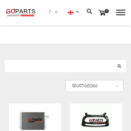
0
ᲫᲔᲑᲜᲐ
დალაგება