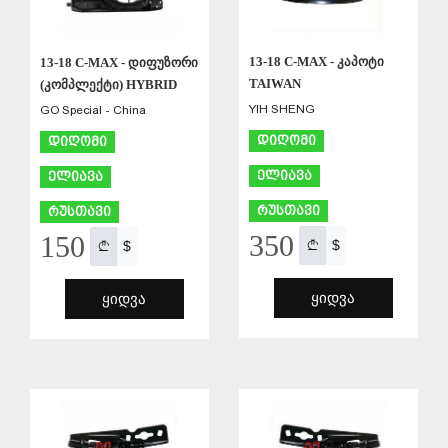
13-18 C-MAX - კაპოტი
13-18 C-MAX - დიფუზორი
TAIWAN
(კომპლექტი) HYBRID
YIH SHENG
GO Special - China
დიღომი
დიღომი
ელიავა
ელიავა
რუსთავი
რუსთავი
350
150
$
$
ᲧᲘᲓᲕᲐ
ᲧᲘᲓᲕᲐ
ᲨᲔᲜᲐᲮᲕᲐ
ᲨᲔᲜᲐᲮᲕᲐ