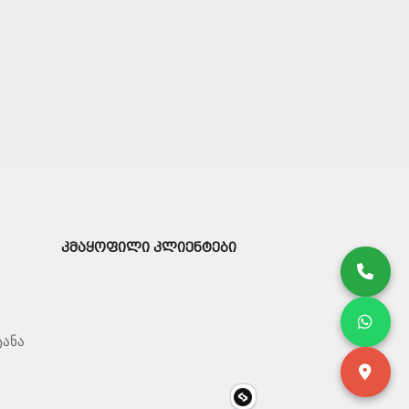
ᲙᲛᲐᲧᲝᲤᲘᲚᲘ ᲙᲚᲘᲔᲜᲢᲔᲑᲘ
ტანა