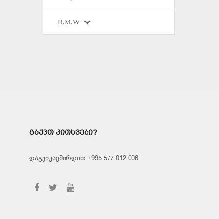
B.M.W
ᲒᲐᲥᲕᲗ ᲙᲘᲗᲮᲕᲔᲑᲘ?
დაგვიკავშირდით +995 577 012 006