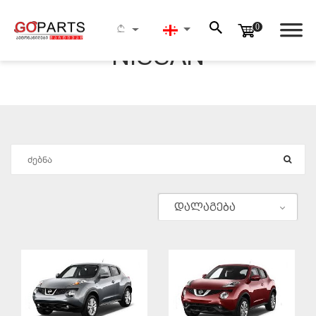
0
NISSAN
ᲫᲔᲑᲜᲐ
დალაგება