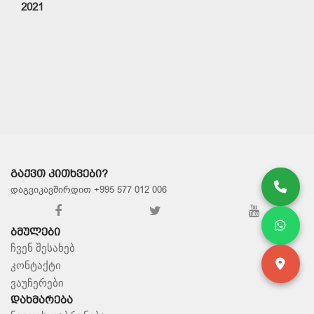
2021
ᲒᲐᲥᲕᲗ ᲙᲘᲗᲮᲕᲔᲑᲘ?
დაგვიკავშირდით +995 577 012 006
ᲑᲛᲣᲚᲔᲑᲘ
ჩვენ შესახებ
კონტაქტი
ვაუჩერები
ᲓᲐᲮᲛᲐᲠᲔᲑᲐ