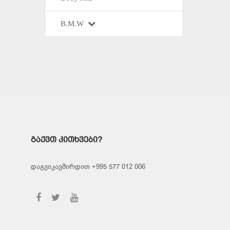
B.M.W
ᲒᲐᲥᲕᲗ ᲙᲘᲗᲮᲕᲔᲑᲘ?
დაგვიკავშირდით +995 577 012 006