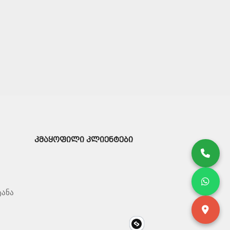
ᲙᲛᲐᲧᲝᲤᲘᲚᲘ ᲙᲚᲘᲔᲜᲢᲔᲑᲘ
ტანა