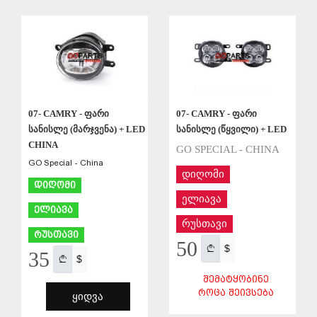
ᲨᲔᲜᲐᲮᲕᲐ
ᲨᲔᲜᲐᲮᲕᲐ
07- CAMRY - ფარი
07- CAMRY - ფარი
სანისლე (მარჯვენა) + LED
სანისლე (წყვილი) + LED
CHINA
GO SPECIAL - CHINA
GO Special - China
დიღომი
დიღომი
ელიავა
ელიავა
რუსთავი
რუსთავი
50
$
35
$
ᲨᲔᲛᲐᲢᲧᲝᲑᲘᲜᲔ
ᲠᲝᲪᲐ ᲨᲔᲘᲕᲡᲔᲑᲐ
ᲧᲘᲓᲕᲐ