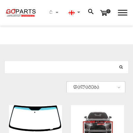
0
ᲫᲔᲑᲜᲐ
დალაგება