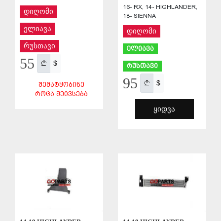
16- RX, 14- HIGHLANDER,
დიღომი
18- SIENNA
ელიავა
დიღომი
რუსთავი
ელიავა
55
$
რუსთავი
95
$
ᲨᲔᲛᲐᲢᲧᲝᲑᲘᲜᲔ
ᲠᲝᲪᲐ ᲨᲔᲘᲕᲡᲔᲑᲐ
ᲧᲘᲓᲕᲐ
ᲨᲔᲜᲐᲮᲕᲐ
ᲨᲔᲜᲐᲮᲕᲐ