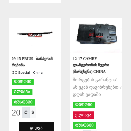
ᲨᲔᲜᲐᲮᲕᲐ
ᲨᲔᲜᲐᲮᲕᲐ
09-15 PRIUS - ბამპერის
12-17 CAMRY -
რეზინა
ლანჟერონის წვერი
(მარცხენა) CHINA
GO Special - China
მორგების გარანტია!
დიღომი
ან უკან დავიბრუნებთ 7
ელიავა
დღის ვადაში
რუსთავი
დიღომი
20
$
ელიავა
რუსთავი
ᲧᲘᲓᲕᲐ