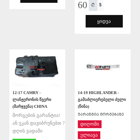
60
$
ᲧᲘᲓᲕᲐ
ᲨᲔᲜᲐᲮᲕᲐ
ᲨᲔᲜᲐᲮᲕᲐ
12-17 CAMRY -
14-19 HIGHLANDER -
ლანჟერონის წვერი
გამაძლიერებელი ძელი
(მარჯვენა) CHINA
(წინა)
გარანტია მორგებაზე
მორგების გარანტია!
ან უკან დავიბრუნებთ 7
დიღომი
დღის ვადაში
ელიავა