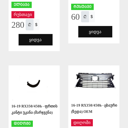
ელიავა
რუსთავი
60
რუსთავი
$
280
$
ᲧᲘᲓᲕᲐ
ᲧᲘᲓᲕᲐ
ᲨᲔᲜᲐᲮᲕᲐ
ᲨᲔᲜᲐᲮᲕᲐ
16-19 RX350/450h - ცხაური
16-19 RX350/450h - ფრთის
(ზედა) OEM
კანტი უკანა (მარჯვენა)
დიღომი
დიღომი