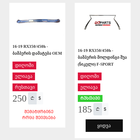
ᲨᲔᲜᲐᲮᲕᲐ
ᲨᲔᲜᲐᲮᲕᲐ
16-19 RX350/450h -
16-19 RX350/450h -
ბამპერის დამატება OEM
ბამპერის მოლდინგი შუა
(ნიკელი) F-SPORT
დიღომი
ელიავა
დიღომი
რუსთავი
ელიავა
250
$
რუსთავი
185
$
ᲨᲔᲛᲐᲢᲧᲝᲑᲘᲜᲔ
ᲠᲝᲪᲐ ᲨᲔᲘᲕᲡᲔᲑᲐ
ᲧᲘᲓᲕᲐ