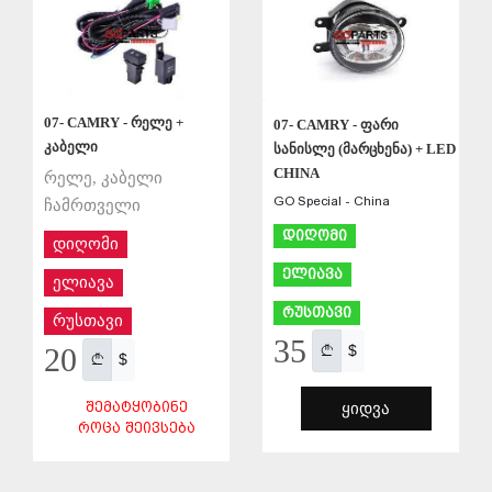
07- CAMRY - რელე +
07- CAMRY - ფარი
კაბელი
სანისლე (მარცხენა) + LED
CHINA
რელე, კაბელი
GO Special - China
ჩამრთველი
დიღომი
დიღომი
ელიავა
ელიავა
რუსთავი
რუსთავი
35
$
20
$
ᲨᲔᲛᲐᲢᲧᲝᲑᲘᲜᲔ
ᲧᲘᲓᲕᲐ
ᲠᲝᲪᲐ ᲨᲔᲘᲕᲡᲔᲑᲐ