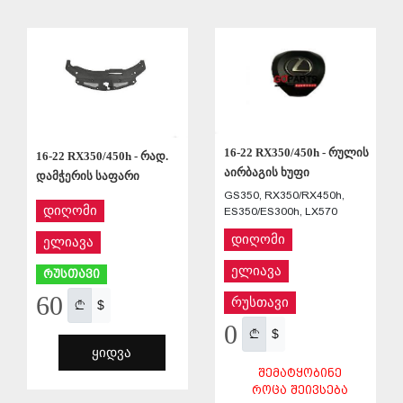
ᲨᲔᲜᲐᲮᲕᲐ
ᲨᲔᲜᲐᲮᲕᲐ
16-22 RX350/450h - რულის
16-22 RX350/450h - რად.
აირბაგის ხუფი
დამჭერის საფარი
GS350, RX350/RX450h,
დიღომი
ES350/ES300h, LX570
დიღომი
ელიავა
ელიავა
რუსთავი
60
რუსთავი
$
0
$
ᲧᲘᲓᲕᲐ
ᲨᲔᲛᲐᲢᲧᲝᲑᲘᲜᲔ
ᲠᲝᲪᲐ ᲨᲔᲘᲕᲡᲔᲑᲐ