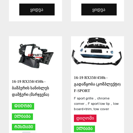
ᲧᲘᲓᲕᲐ
ᲧᲘᲓᲕᲐ
ᲨᲔᲜᲐᲮᲕᲐ
ᲨᲔᲜᲐᲮᲕᲐ
16-19 RX350/450h -
16-19 RX350/450h -
გადაწყობა (კომპლექტი)
ბამპერის სანისლეს
F-SPORT
დამჭერი (მარჯვენა)
F sport grille，chrome
corner，F sport low lip，low
დიღომი
board+trim, tow cover
ელიავა
დიღომი
რუსთავი
ელიავა