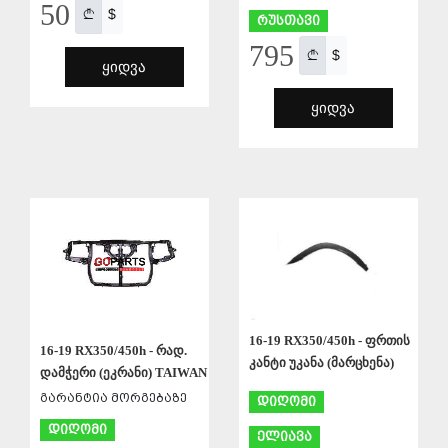
50
$
რუსთავი
795
$
ᲧᲘᲓᲕᲐ
ᲧᲘᲓᲕᲐ
ᲨᲔᲜᲐᲮᲕᲐ
ᲨᲔᲜᲐᲮᲕᲐ
16-19 RX350/450h - ფრთის
16-19 RX350/450h - რად.
კანტი უკანა (მარცხენა)
დამჭერი (ეკრანი) TAIWAN
გარანტია მორგებაზე
დიღომი
დიღომი
ელიავა