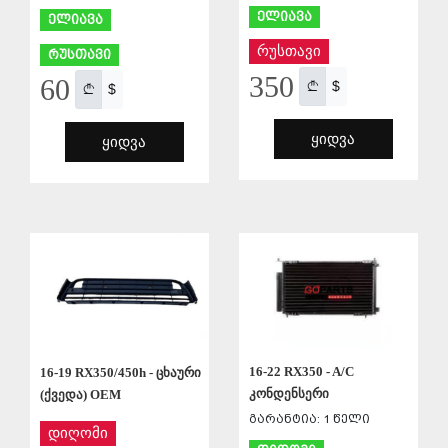
ელიავა
ელიავა
რუსთავი
რუსთავი
350
60
$
$
ᲧᲘᲓᲕᲐ
ᲧᲘᲓᲕᲐ
ᲨᲔᲜᲐᲮᲕᲐ
ᲨᲔᲜᲐᲮᲕᲐ
16-22 RX350 - A/C
16-19 RX350/450h - ცხაური
კონდენსერი
(ქვედა) OEM
გარანტია: 1 წელი
დიღომი