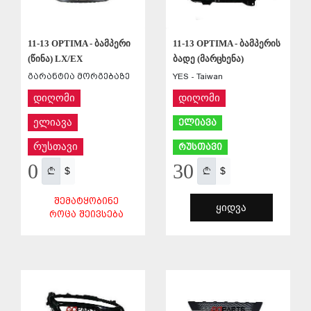
11-13 OPTIMA - ბამპერი
11-13 OPTIMA - ბამპერის
(წინა) LX/EX
ბადე (მარცხენა)
გარანტია მორგებაზე
YES - Taiwan
დიღომი
დიღომი
ელიავა
ელიავა
რუსთავი
რუსთავი
0
30
$
$
ᲨᲔᲛᲐᲢᲧᲝᲑᲘᲜᲔ
ᲧᲘᲓᲕᲐ
ᲠᲝᲪᲐ ᲨᲔᲘᲕᲡᲔᲑᲐ
ᲨᲔᲜᲐᲮᲕᲐ
ᲨᲔᲜᲐᲮᲕᲐ