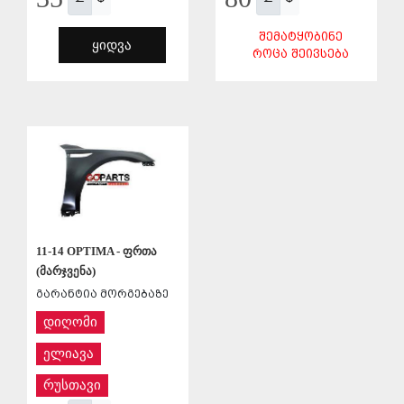
ᲨᲔᲛᲐᲢᲧᲝᲑᲘᲜᲔ
ᲧᲘᲓᲕᲐ
ᲠᲝᲪᲐ ᲨᲔᲘᲕᲡᲔᲑᲐ
ᲨᲔᲜᲐᲮᲕᲐ
ᲨᲔᲜᲐᲮᲕᲐ
11-14 OPTIMA - ფრთა
(მარჯვენა)
გარანტია მორგებაზე
დიღომი
ელიავა
რუსთავი