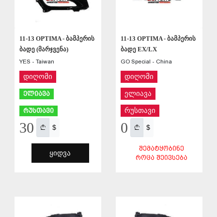
11-13 OPTIMA - ბამპერის
11-13 OPTIMA - ბამპერის
ბადე (მარჯვენა)
ბადე EX/LX
YES - Taiwan
GO Special - China
დიღომი
დიღომი
ელიავა
ელიავა
რუსთავი
რუსთავი
30
0
$
$
ᲨᲔᲛᲐᲢᲧᲝᲑᲘᲜᲔ
ᲧᲘᲓᲕᲐ
ᲠᲝᲪᲐ ᲨᲔᲘᲕᲡᲔᲑᲐ
ᲨᲔᲜᲐᲮᲕᲐ
ᲨᲔᲜᲐᲮᲕᲐ