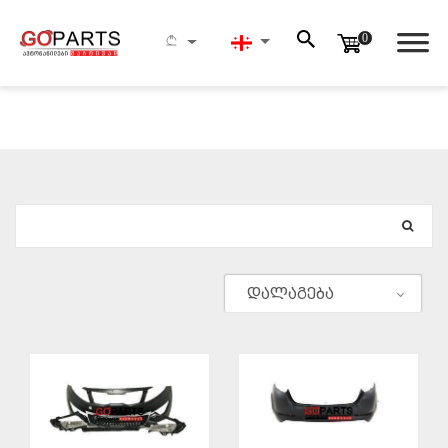
0
ᲫᲔᲑᲜᲐ
დალაგება