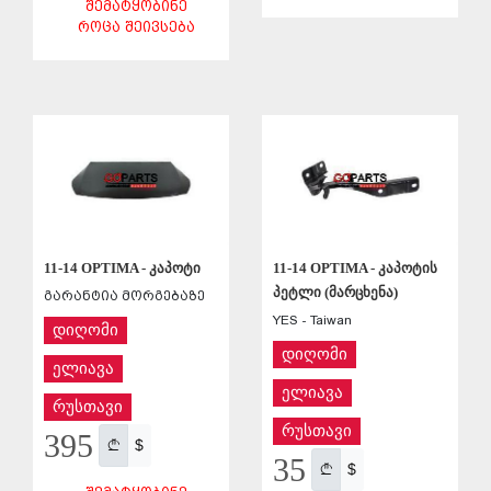
ᲨᲔᲛᲐᲢᲧᲝᲑᲘᲜᲔ
ᲠᲝᲪᲐ ᲨᲔᲘᲕᲡᲔᲑᲐ
ᲨᲔᲜᲐᲮᲕᲐ
ᲨᲔᲜᲐᲮᲕᲐ
11-14 OPTIMA - კაპოტი
11-14 OPTIMA - კაპოტის
პეტლი (მარცხენა)
გარანტია მორგებაზე
YES - Taiwan
დიღომი
დიღომი
ელიავა
ელიავა
რუსთავი
რუსთავი
395
$
35
$