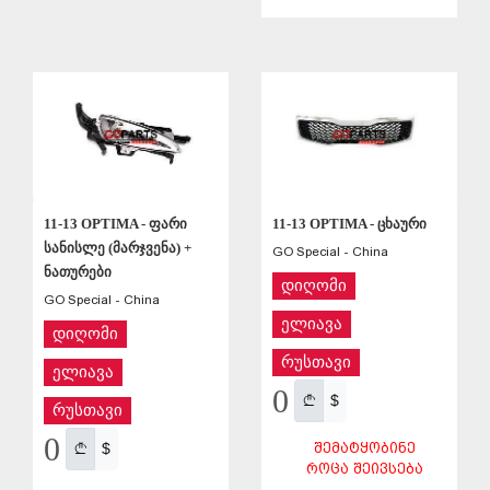
ᲨᲔᲜᲐᲮᲕᲐ
ᲨᲔᲜᲐᲮᲕᲐ
11-13 OPTIMA - ფარი
11-13 OPTIMA - ცხაური
სანისლე (მარჯვენა) +
GO Special - China
ნათურები
დიღომი
GO Special - China
ელიავა
დიღომი
რუსთავი
ელიავა
0
$
რუსთავი
0
$
ᲨᲔᲛᲐᲢᲧᲝᲑᲘᲜᲔ
ᲠᲝᲪᲐ ᲨᲔᲘᲕᲡᲔᲑᲐ