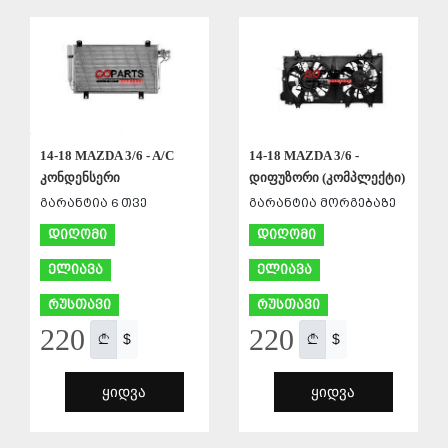
ᲨᲔᲜᲐᲮᲕᲐ
ᲨᲔᲜᲐᲮᲕᲐ
14-18 MAZDA 3/6 - A/C
14-18 MAZDA 3/6 -
კონდენსერი
დიფუზორი (კომპლექტი)
გარანტია 6 თვე
გარანტია მორგებაზე
დიღომი
დიღომი
ელიავა
ელიავა
რუსთავი
რუსთავი
220
220
$
$
ᲧᲘᲓᲕᲐ
ᲧᲘᲓᲕᲐ