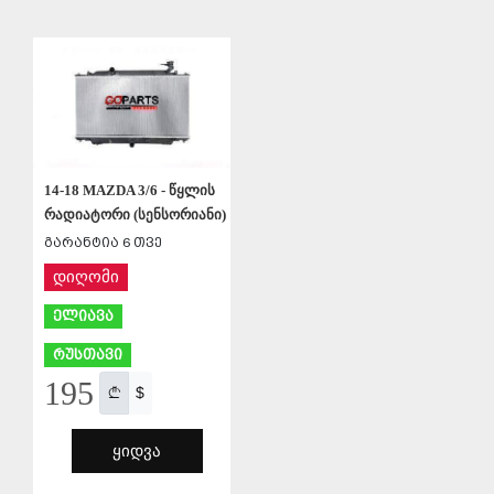
ᲨᲔᲜᲐᲮᲕᲐ
ᲨᲔᲜᲐᲮᲕᲐ
14-18 MAZDA 3/6 - წყლის
რადიატორი (სენსორიანი)
გარანტია 6 თვე
დიღომი
ელიავა
რუსთავი
195
$
ᲧᲘᲓᲕᲐ