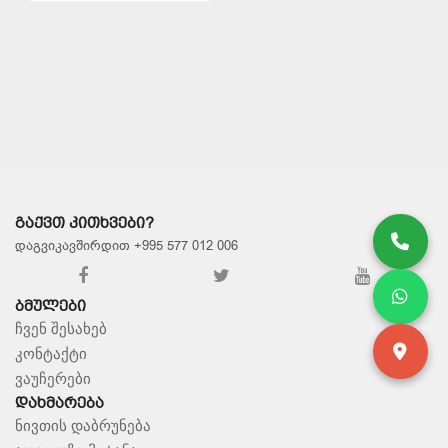
ᲨᲔᲜᲐᲮᲕᲐ
ᲒᲐᲥᲕᲗ ᲙᲘᲗᲮᲕᲔᲑᲘ?
დაგვიკავშირდით +995 577 012 006
ᲑᲛᲣᲚᲔᲑᲘ
ჩვენ შესახებ
კონტაქტი
ვაუჩერები
ᲓᲐᲮᲛᲐᲠᲔᲑᲐ
ნივთის დაბრუნება