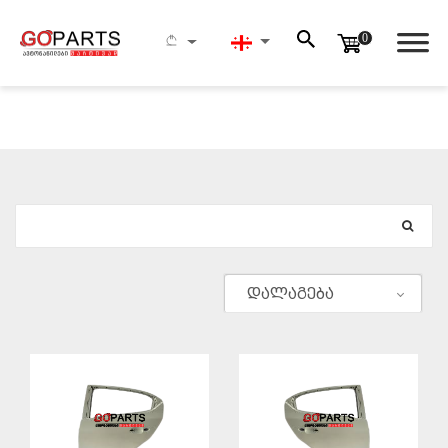
0
ᲫᲔᲑᲜᲐ
დალაგება