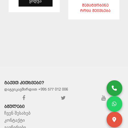
ᲧᲘᲓᲕᲐ
ᲨᲔᲛᲐᲢᲧᲝᲑᲘᲜᲔ
ᲠᲝᲪᲐ ᲨᲔᲘᲕᲡᲔᲑᲐ
ᲨᲔᲜᲐᲮᲕᲐ
ᲨᲔᲜᲐᲮᲕᲐ
ᲒᲐᲥᲕᲗ ᲙᲘᲗᲮᲕᲔᲑᲘ?
დაგვიკავშირდით +995 577 012 006
ᲑᲛᲣᲚᲔᲑᲘ
ჩვენ შესახებ
კონტაქტი
ვაუჩერები