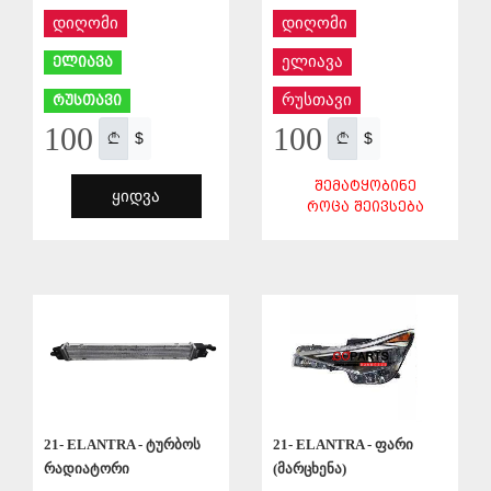
დიღომი
დიღომი
ელიავა
ელიავა
რუსთავი
რუსთავი
100
100
$
$
ᲨᲔᲛᲐᲢᲧᲝᲑᲘᲜᲔ
ᲧᲘᲓᲕᲐ
ᲠᲝᲪᲐ ᲨᲔᲘᲕᲡᲔᲑᲐ
ᲨᲔᲜᲐᲮᲕᲐ
ᲨᲔᲜᲐᲮᲕᲐ
21- ELANTRA - ტურბოს
21- ELANTRA - ფარი
რადიატორი
(მარცხენა)