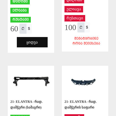
დიღომი
ელიავა
ელიავა
რუსთავი
რუსთავი
100
60
$
$
ᲨᲔᲛᲐᲢᲧᲝᲑᲘᲜᲔ
ᲧᲘᲓᲕᲐ
ᲠᲝᲪᲐ ᲨᲔᲘᲕᲡᲔᲑᲐ
ᲨᲔᲜᲐᲮᲕᲐ
ᲨᲔᲜᲐᲮᲕᲐ
21- ELANTRA - რად.
21- ELANTRA - რად.
დამჭერი (სამაგრი)
დამჭერის საფარი