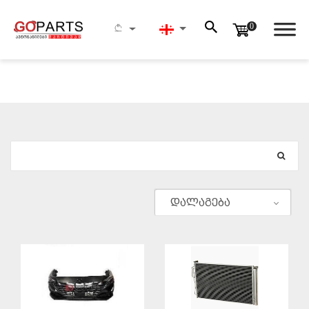
0
ᲫᲔᲑᲜᲐ
დალაგება