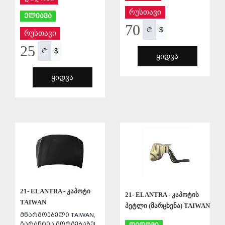
რუსთავი
ელიავა
70
$
რუსთავი
25
$
ᲧᲘᲓᲕᲐ
ᲧᲘᲓᲕᲐ
ᲨᲔᲜᲐᲮᲕᲐ
ᲨᲔᲜᲐᲮᲕᲐ
21- ELANTRA - კაპოტი
21- ELANTRA - კაპოტის
TAIWAN
პეტლი (მარცხენა) TAIWAN
მწარმოებელი TAIWAN,
გარანტია მორგებაზე!