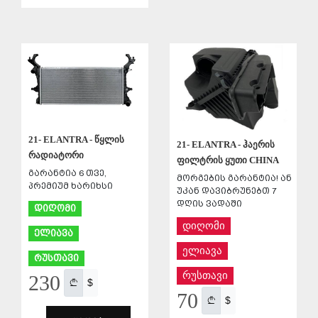
ᲨᲔᲜᲐᲮᲕᲐ
ᲨᲔᲜᲐᲮᲕᲐ
21- ELANTRA - წყლის
21- ELANTRA - ჰაერის
რადიატორი
ფილტრის ყუთი CHINA
გარანტია 6 თვე,
მორგების გარანტია! ან
პრემიუმ ხარიხსი
უკან დავიბრუნებთ 7
დღის ვადაში
დიღომი
დიღომი
ელიავა
ელიავა
რუსთავი
რუსთავი
230
$
70
$