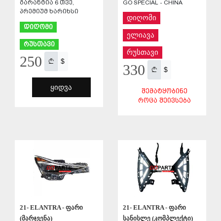
გარანტია 6 თვე,
GO SPECIAL - CHINA
პრემიუმ ხარიხსი
დიღომი
დიღომი
ელიავა
რუსთავი
რუსთავი
250
$
330
$
ᲧᲘᲓᲕᲐ
ᲨᲔᲛᲐᲢᲧᲝᲑᲘᲜᲔ
ᲠᲝᲪᲐ ᲨᲔᲘᲕᲡᲔᲑᲐ
ᲨᲔᲜᲐᲮᲕᲐ
ᲨᲔᲜᲐᲮᲕᲐ
21- ELANTRA - ფარი
21- ELANTRA - ფარი
(მარჯვენა)
სანისლე (კომპლექტი)