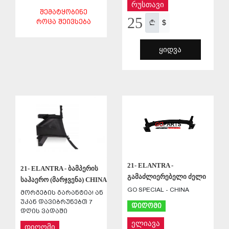
რუსთავი
ᲨᲔᲛᲐᲢᲧᲝᲑᲘᲜᲔ
25
ᲠᲝᲪᲐ ᲨᲔᲘᲕᲡᲔᲑᲐ
$
ᲧᲘᲓᲕᲐ
ᲨᲔᲜᲐᲮᲕᲐ
ᲨᲔᲜᲐᲮᲕᲐ
21- ELANTRA -
21- ELANTRA - ბამპერის
გამაძლიერებელი ძელი
საჰაერო (მარჯვენა) CHINA
GO SPECIAL - CHINA
მორგების გარანტია! ან
უკან დავიბრუნებთ 7
დიღომი
დღის ვადაში
ელიავა
დიღომი