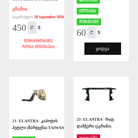
დიღომი
გზაშია
ელიავა
სავარაუდო:
28 September 2026
რუსთავი
450
$
60
$
ᲨᲔᲛᲐᲢᲧᲝᲑᲘᲜᲔ
ᲠᲝᲪᲐ ᲨᲔᲘᲕᲡᲔᲑᲐ
ᲧᲘᲓᲕᲐ
ᲨᲔᲜᲐᲮᲕᲐ
ᲨᲔᲜᲐᲮᲕᲐ
21- ELANTRA - რად.
21- ELANTRA - კაპოტის
დამჭერი (ეკრანი)
პეტლი (მარჯვენა) TAIWAN
დიღომი