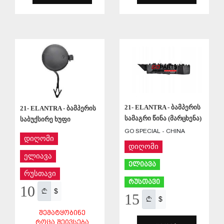
ᲨᲔᲜᲐᲮᲕᲐ
ᲨᲔᲜᲐᲮᲕᲐ
21- ELANTRA - ბამპერის
21- ELANTRA - ბამპერის
სამაგრი წინა (მარცხენა)
საბუქსირე ხუფი
GO SPECIAL - CHINA
დიღომი
დიღომი
ელიავა
ელიავა
რუსთავი
რუსთავი
10
$
15
$
ᲨᲔᲛᲐᲢᲧᲝᲑᲘᲜᲔ
ᲠᲝᲪᲐ ᲨᲔᲘᲕᲡᲔᲑᲐ