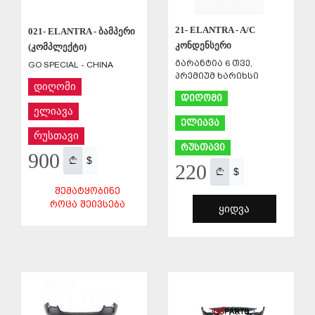
21- ELANTRA - A/C
021- ELANTRA - ბამპერი
კონდენსერი
(კომპლექტი)
გარანტია 6 თვე,
GO SPECIAL - CHINA
პრემიუმ ხარიხსი
დიღომი
დიღომი
ელიავა
ელიავა
რუსთავი
რუსთავი
900
$
220
$
ᲨᲔᲛᲐᲢᲧᲝᲑᲘᲜᲔ
ᲠᲝᲪᲐ ᲨᲔᲘᲕᲡᲔᲑᲐ
ᲧᲘᲓᲕᲐ
ᲨᲔᲜᲐᲮᲕᲐ
ᲨᲔᲜᲐᲮᲕᲐ