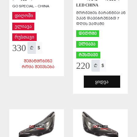
LED CHINA
GO SPECIAL - CHINA
მორგების გარანტია! ან
დიღომი
უკან დავიბრუნებთ 7
დღის ვადაში
ელიავა
დიღომი
რუსთავი
ელიავა
330
$
რუსთავი
ᲨᲔᲛᲐᲢᲧᲝᲑᲘᲜᲔ
220
$
ᲠᲝᲪᲐ ᲨᲔᲘᲕᲡᲔᲑᲐ
ᲧᲘᲓᲕᲐ
ᲨᲔᲜᲐᲮᲕᲐ
ᲨᲔᲜᲐᲮᲕᲐ