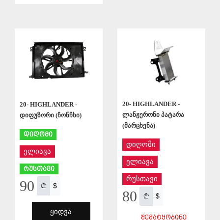
ᲨᲔᲜᲐᲮᲕᲐ
ᲨᲔᲜᲐᲮᲕᲐ
20- HIGHLANDER -
20- HIGHLANDER -
ლანჟერონი პატარა
დიფუზორი (ჩონჩხი)
(მარცხენა)
დიღომი
დიღომი
ელიავა
ელიავა
რუსთავი
რუსთავი
90
$
80
$
ᲧᲘᲓᲕᲐ
ᲨᲔᲛᲐᲢᲧᲝᲑᲘᲜᲔ