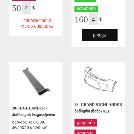
50
$
რუსთავი
160
$
ᲨᲔᲛᲐᲢᲧᲝᲑᲘᲜᲔ
ᲠᲝᲪᲐ ᲨᲔᲘᲕᲡᲔᲑᲐ
ᲧᲘᲓᲕᲐ
ᲨᲔᲜᲐᲮᲕᲐ
ᲨᲔᲜᲐᲮᲕᲐ
23- GRAND HIGHLANDER -
20- HIGHLANDER -
ბამპერი (წინა) XLE
ჰიბრიდის რადიატორი
დიღომი
გარანტია 6 თვე,
პრემიუმ ხარიხსი
ელიავა