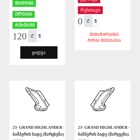
დიღომი
რუსთავი
ელიავა
0
$
რუსთავი
120
ᲨᲔᲛᲐᲢᲧᲝᲑᲘᲜᲔ
$
ᲠᲝᲪᲐ ᲨᲔᲘᲕᲡᲔᲑᲐ
ᲧᲘᲓᲕᲐ
ᲨᲔᲜᲐᲮᲕᲐ
ᲨᲔᲜᲐᲮᲕᲐ
23- GRAND HIGHLANDER -
23- GRAND HIGHLANDER -
ბამპერის ბადე (მარცხენა)
ბამპერის ბადე (მარჯვენა)