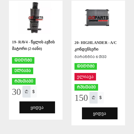
ᲨᲔᲜᲐᲮᲕᲐ
19- RAV4 - წყლის ავზის
20- HIGHLANDER - A/C
მატორი (2-იანი)
კონდენსერი
გარანტია 6 თვე
დიღომი
დიღომი
ელიავა
ელიავა
რუსთავი
რუსთავი
30
$
150
$
ᲧᲘᲓᲕᲐ
ᲧᲘᲓᲕᲐ