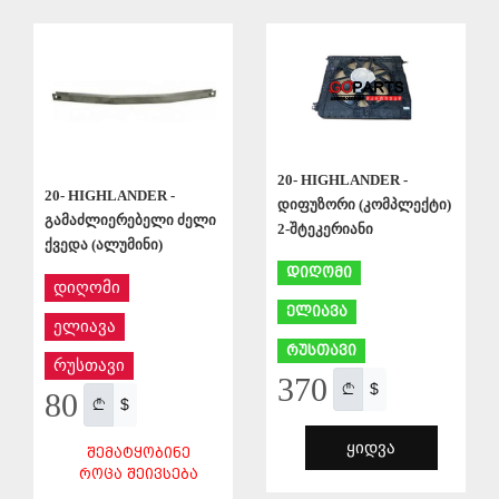
ᲨᲔᲜᲐᲮᲕᲐ
ᲨᲔᲜᲐᲮᲕᲐ
20- HIGHLANDER -
20- HIGHLANDER -
დიფუზორი (კომპლექტი)
გამაძლიერებელი ძელი
2-შტეკერიანი
ქვედა (ალუმინი)
დიღომი
დიღომი
ელიავა
ელიავა
რუსთავი
რუსთავი
370
$
80
$
ᲧᲘᲓᲕᲐ
ᲨᲔᲛᲐᲢᲧᲝᲑᲘᲜᲔ
ᲠᲝᲪᲐ ᲨᲔᲘᲕᲡᲔᲑᲐ