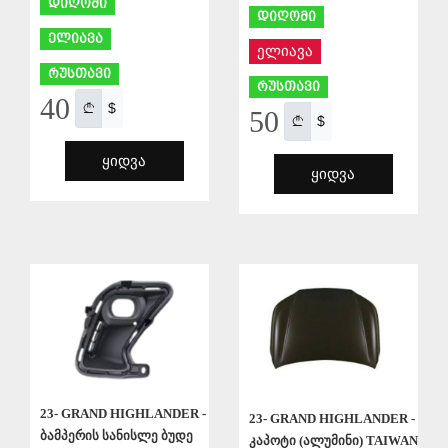
დიღომი
დიღომი
ელიავა
ელიავა
რუსთავი
რუსთავი
40
$
50
$
ᲧᲘᲓᲕᲐ
ᲧᲘᲓᲕᲐ
ᲨᲔᲜᲐᲮᲕᲐ
ᲨᲔᲜᲐᲮᲕᲐ
23- GRAND HIGHLANDER -
23- GRAND HIGHLANDER -
ბამპერის სანისლე ბუდე
კაპოტი (ალუმინი) TAIWAN