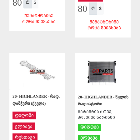
80
$
80
$
ᲨᲔᲛᲐᲢᲧᲝᲑᲘᲜᲔ
ᲠᲝᲪᲐ ᲨᲔᲘᲕᲡᲔᲑᲐ
ᲨᲔᲛᲐᲢᲧᲝᲑᲘᲜᲔ
ᲠᲝᲪᲐ ᲨᲔᲘᲕᲡᲔᲑᲐ
ᲨᲔᲜᲐᲮᲕᲐ
ᲨᲔᲜᲐᲮᲕᲐ
20- HIGHLANDER - რად.
20- HIGHLANDER - წყლის
დამჭერი (ქვედა)
რადიატორი
გარანტია 6 თვე,
დიღომი
პრემიუმ ხარიხსი
ელიავა
დიღომი
რუსთავი
ელიავა