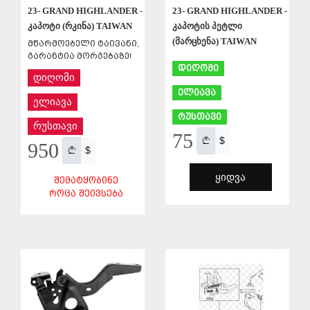
23- GRAND HIGHLANDER -
23- GRAND HIGHLANDER -
კაპოტი (რკინა) TAIWAN
კაპოტის პეტლი
(მარცხენა) TAIWAN
მწარმოებელი ტაივანი,
გარანტია მორგებაზე!
დიღომი
დიღომი
ელიავა
ელიავა
რუსთავი
რუსთავი
75
$
950
$
ᲧᲘᲓᲕᲐ
ᲨᲔᲛᲐᲢᲧᲝᲑᲘᲜᲔ
ᲠᲝᲪᲐ ᲨᲔᲘᲕᲡᲔᲑᲐ
ᲨᲔᲜᲐᲮᲕᲐ
ᲨᲔᲜᲐᲮᲕᲐ