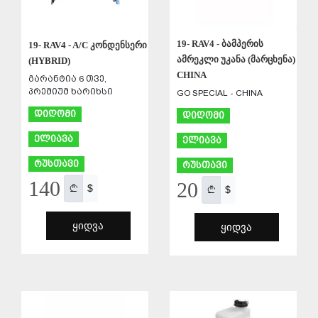
19- RAV4 - ბამპერის
19- RAV4 - A/C კონდენსერი
ამრეკლი უკანა (მარცხენა)
(HYBRID)
CHINA
გარანტია 6 თვე,
პრემიუმ ხარიხსი
GO SPECIAL - CHINA
დიღომი
დიღომი
ელიავა
ელიავა
რუსთავი
რუსთავი
140
20
$
$
ᲧᲘᲓᲕᲐ
ᲧᲘᲓᲕᲐ
ᲨᲔᲜᲐᲮᲕᲐ
ᲨᲔᲜᲐᲮᲕᲐ