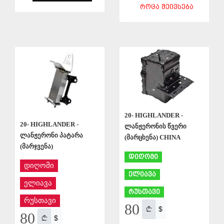
ᲠᲝᲪᲐ ᲨᲔᲘᲕᲡᲔᲑᲐ
ᲨᲔᲜᲐᲮᲕᲐ
ᲨᲔᲜᲐᲮᲕᲐ
20- HIGHLANDER -
20- HIGHLANDER -
ლანჟერონის წვერი
ლანჟერონი პატარა
(მარცხენა) CHINA
(მარჯვენა)
დიღომი
დიღომი
ელიავა
ელიავა
რუსთავი
რუსთავი
80
$
80
$