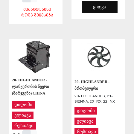
ᲧᲘᲓᲕᲐ
ᲨᲔᲛᲐᲢᲧᲝᲑᲘᲜᲔ
ᲠᲝᲪᲐ ᲨᲔᲘᲕᲡᲔᲑᲐ
ᲨᲔᲜᲐᲮᲕᲐ
ᲨᲔᲜᲐᲮᲕᲐ
20- HIGHLANDER -
20- HIGHLANDER -
ლანჟერონის წვერი
პროპელერი
(მარჯვენა) CHINA
20- HIGHLANDER, 21-
SIENNA, 23- RX, 22- NX
დიღომი
დიღომი
ელიავა
ელიავა
რუსთავი
რუსთავი