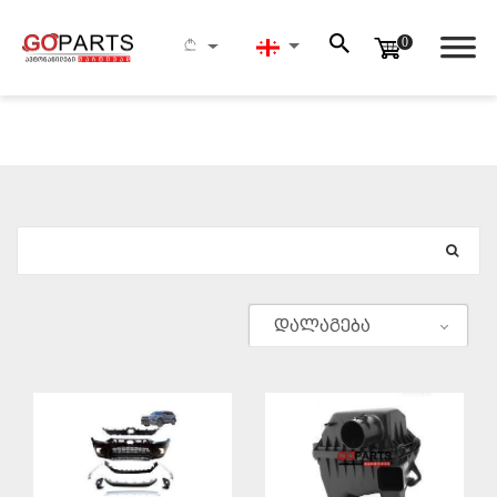
0
ᲫᲔᲑᲜᲐ
დალაგება