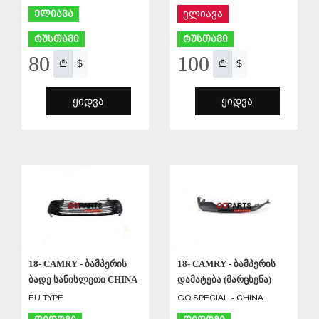
ელიავა
ელიავა
რუსთავი
რუსთავი
80
100
$
$
ᲧᲘᲓᲕᲐ
ᲧᲘᲓᲕᲐ
ᲨᲔᲜᲐᲮᲕᲐ
ᲨᲔᲜᲐᲮᲕᲐ
18- CAMRY - ბამპერის
18- CAMRY - ბამპერის
ბადე სანისლეთი CHINA
დამატება (მარცხენა)
EU TYPE
GO SPECIAL - CHINA