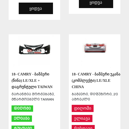
ᲧᲘᲓᲕᲐ
ᲧᲘᲓᲕᲐ
ᲨᲔᲜᲐᲮᲕᲐ
ᲨᲔᲜᲐᲮᲕᲐ
18- CAMRY - ბამპერი
18- CAMRY - ბამპერი უკანა
(წინა) LE/XLE +
(კომპლექტი) LE/XLE
დაგრუნტული TAIWAN
CHINA
გარანტია მორგებაზე,
ბამპერი, დიფუზორი, 2ც
მწარმოებელი TAIWAN
ამრეკლი
დიღომი
დიღომი
ელიავა
ელიავა
რუსთავი
რუსთავი