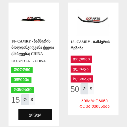
ᲨᲔᲜᲐᲮᲕᲐ
ᲨᲔᲜᲐᲮᲕᲐ
18- CAMRY - ბამპერის
18- CAMRY - ბამპერის
მოლდინგი უკანა ქვედა
რეზინა
(მარჯვენა) CHINA
დიღომი
GO SPECIAL - CHINA
ელიავა
დიღომი
რუსთავი
ელიავა
50
$
რუსთავი
15
$
ᲨᲔᲛᲐᲢᲧᲝᲑᲘᲜᲔ
ᲠᲝᲪᲐ ᲨᲔᲘᲕᲡᲔᲑᲐ
ᲧᲘᲓᲕᲐ