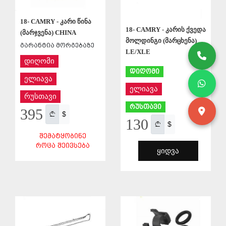
18- CAMRY - კარი წინა
18- CAMRY - კარის ქვედა
(მარჯვენა) CHINA
მოლდინგი (მარცხენა)
გარანტია მორგებაზე
LE/XLE
დიღომი
დიღომი
ელიავა
ელიავა
რუსთავი
რუსთავი
395
$
130
$
ᲨᲔᲛᲐᲢᲧᲝᲑᲘᲜᲔ
ᲠᲝᲪᲐ ᲨᲔᲘᲕᲡᲔᲑᲐ
ᲧᲘᲓᲕᲐ
ᲨᲔᲜᲐᲮᲕᲐ
ᲨᲔᲜᲐᲮᲕᲐ