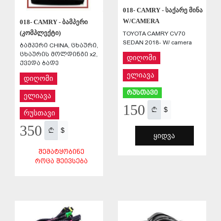
018- CAMRY - საქარე მინა
W/CAMERA
018- CAMRY - ბამპერი
(კომპლექტი)
TOYOTA CAMRY CV70
SEDAN 2018- W/ camera
ბამპერი CHINA, ცხაური,
ცხაურის მოლდინგი x2,
დიღომი
ქვედა ბადე
ელიავა
დიღომი
რუსთავი
ელიავა
150
$
რუსთავი
350
$
ᲧᲘᲓᲕᲐ
ᲨᲔᲛᲐᲢᲧᲝᲑᲘᲜᲔ
ᲠᲝᲪᲐ ᲨᲔᲘᲕᲡᲔᲑᲐ
ᲨᲔᲜᲐᲮᲕᲐ
ᲨᲔᲜᲐᲮᲕᲐ