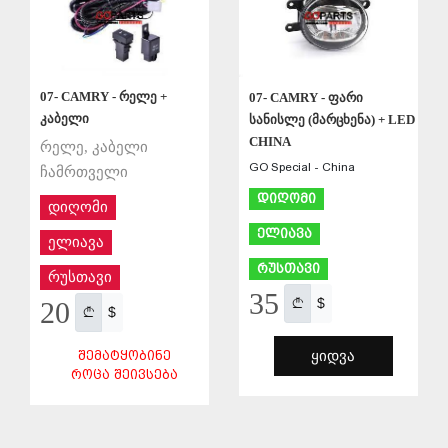
07- CAMRY - რელე +
07- CAMRY - ფარი
კაბელი
სანისლე (მარცხენა) + LED
CHINA
რელე, კაბელი
GO Special - China
ჩამრთველი
დიღომი
დიღომი
ელიავა
ელიავა
რუსთავი
რუსთავი
35
$
20
$
ᲨᲔᲛᲐᲢᲧᲝᲑᲘᲜᲔ
ᲧᲘᲓᲕᲐ
ᲠᲝᲪᲐ ᲨᲔᲘᲕᲡᲔᲑᲐ
ᲨᲔᲜᲐᲮᲕᲐ