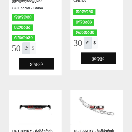
ვერცხლისფერი
CHINA
GO Special - China
დიღომი
დიღომი
ელიავა
ელიავა
რუსთავი
რუსთავი
30
$
50
$
ᲧᲘᲓᲕᲐ
ᲧᲘᲓᲕᲐ
ᲨᲔᲜᲐᲮᲕᲐ
ᲨᲔᲜᲐᲮᲕᲐ
18- CAMRY - ბამპერის
18- CAMRY - ბამპერის