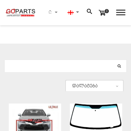
0
ᲫᲔᲑᲜᲐ
დალაგება