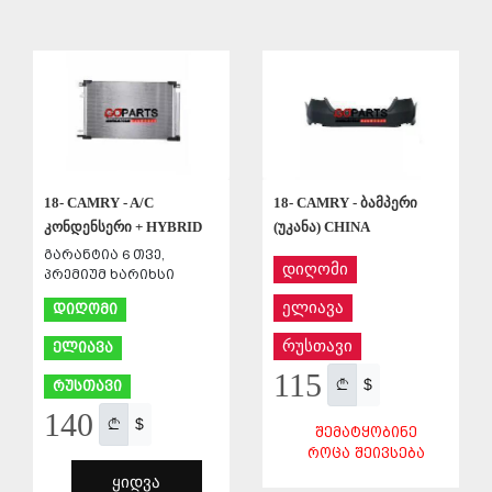
ᲨᲔᲜᲐᲮᲕᲐ
ᲨᲔᲜᲐᲮᲕᲐ
18- CAMRY - A/C
18- CAMRY - ბამპერი
კონდენსერი + HYBRID
(უკანა) CHINA
გარანტია 6 თვე,
დიღომი
პრემიუმ ხარიხსი
ელიავა
დიღომი
რუსთავი
ელიავა
115
$
რუსთავი
140
$
ᲨᲔᲛᲐᲢᲧᲝᲑᲘᲜᲔ
ᲠᲝᲪᲐ ᲨᲔᲘᲕᲡᲔᲑᲐ
ᲧᲘᲓᲕᲐ