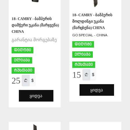
18- CAMRY - ბამპერის
18- CAMRY - ბამპერის
მოლდინგი უკანა
დამჭერი უკანა (მარჯვენა)
(მარცხენა) CHINA
CHINA
GO SPECIAL - CHINA
გარანტია მორგებაზე
დიღომი
დიღომი
ელიავა
ელიავა
რუსთავი
რუსთავი
15
$
25
$
ᲧᲘᲓᲕᲐ
ᲧᲘᲓᲕᲐ
ᲨᲔᲜᲐᲮᲕᲐ
ᲨᲔᲜᲐᲮᲕᲐ