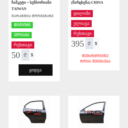
(მარცხენა) CHINA
ჩამკეტი + სენსორიანი
TAIWAN
დიღომი
გარანტია მორგებაზე
ელიავა
დიღომი
რუსთავი
ელიავა
395
$
რუსთავი
50
$
ᲨᲔᲛᲐᲢᲧᲝᲑᲘᲜᲔ
ᲠᲝᲪᲐ ᲨᲔᲘᲕᲡᲔᲑᲐ
ᲧᲘᲓᲕᲐ
ᲨᲔᲜᲐᲮᲕᲐ
ᲨᲔᲜᲐᲮᲕᲐ