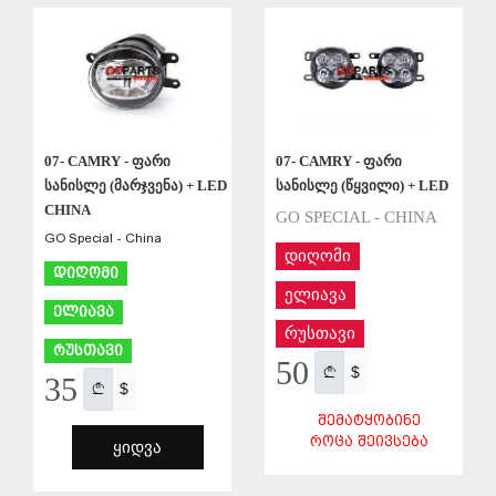
ᲨᲔᲜᲐᲮᲕᲐ
07- CAMRY - ფარი
07- CAMRY - ფარი
სანისლე (მარჯვენა) + LED
სანისლე (წყვილი) + LED
CHINA
GO SPECIAL - CHINA
GO Special - China
დიღომი
დიღომი
ელიავა
ელიავა
რუსთავი
რუსთავი
50
$
35
$
ᲨᲔᲛᲐᲢᲧᲝᲑᲘᲜᲔ
ᲠᲝᲪᲐ ᲨᲔᲘᲕᲡᲔᲑᲐ
ᲧᲘᲓᲕᲐ