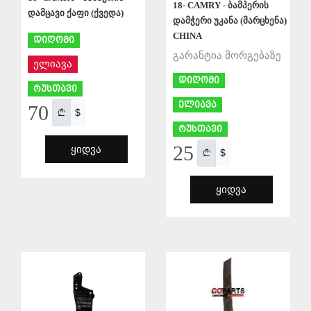
18- CAMRY - ბამპერის
დამცავი ქაფი (ქვედა)
დამჭერი უკანა (მარცხენა)
CHINA
დიღომი
გარანტია მორგებაზე
ელიავა
დიღომი
რუსთავი
ელიავა
70
$
რუსთავი
25
ᲧᲘᲓᲕᲐ
$
ᲧᲘᲓᲕᲐ
ᲨᲔᲜᲐᲮᲕᲐ
ᲨᲔᲜᲐᲮᲕᲐ