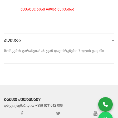
ᲨᲔᲛᲐᲢᲧᲝᲑᲘᲜᲔ ᲠᲝᲪᲐ ᲨᲔᲘᲕᲡᲔᲑᲐ
ᲨᲔᲜᲐᲮᲕᲐ
აღწერა
მორგების გარანტია! ან უკან დავიბრუნებთ 7 დღის ვადაში
ᲒᲐᲥᲕᲗ ᲙᲘᲗᲮᲕᲔᲑᲘ?
დაგვიკავშირდით +995 577 012 006